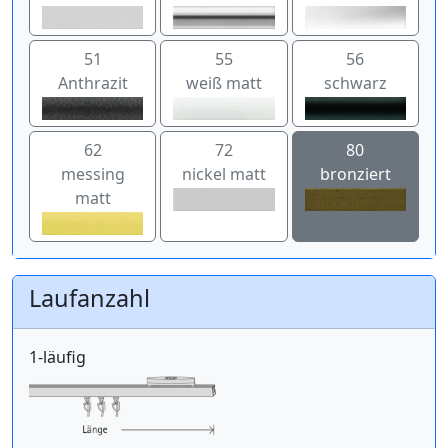
51
55
56
Anthrazit
weiß matt
schwarz
62
72
80
messing
nickel matt
bronziert
matt
Laufanzahl
1-läufig