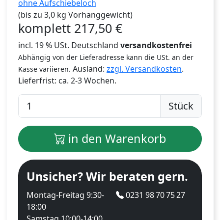
ohne Aufschiebeloch
(bis zu 3,0 kg Vorhanggewicht)
komplett
217,50
€
incl. 19 % USt. Deutschland
versandkostenfrei
Abhängig von der Lieferadresse kann die USt. an der
Ausland:
zzgl. Versandkosten
.
Kasse variieren.
Lieferfrist:
ca. 2-3 Wochen.
Stück
in den Warenkorb
Unsicher? Wir beraten gern.
Montag-Freitag 9:30-
0231 98 70 75 27
18:00
Samstag 10:00-14:00