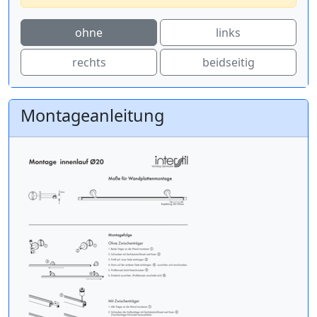
ohne
links
rechts
beidseitig
Montageanleitung