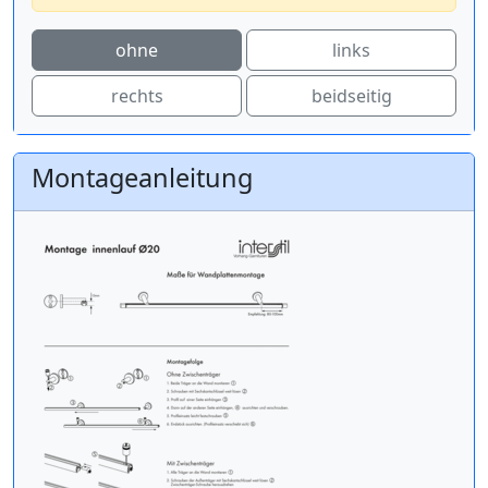
ohne
links
rechts
beidseitig
Montageanleitung