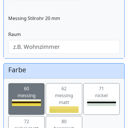
Messing Stilrohr 20 mm
Raum
Farbe
60
62
71
messing
messing
nickel
matt
72
80