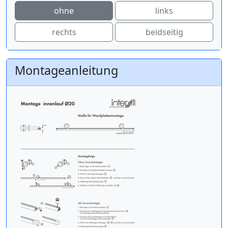
ohne
links
rechts
beidseitig
Montageanleitung