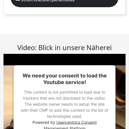
Video: Blick in unsere Näherei
We need your consent to load the
Youtube service!
This content is not permitted to load due to
trackers that are not disclosed to the visitor.
The website owner needs to setup the site
with their CMP to add this content to the list of
technologies used.
Powered by
Usercentrics Consent
Management Platform