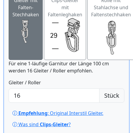
Gleiter mit
Clips-Gleiter
Rolle mit
Falten-
mit
Stahlachse und
Stechhaken
Faltenleghaken
Faltenstechhaken
Für eine 1-läufige Garnitur der Länge 100 cm
werden 16 Gleiter / Roller empfohlen.
Gleiter / Roller
Stück
Empfehlung
: Original Interstil Gleiter.
Was sind
Clips-Gleiter
?