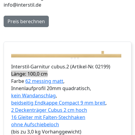
info@interstil.de
Preis berechnen
Interstil
-Garnitur
cubus.2
(Artikel-Nr.
02199
)
Länge: 100,0 cm
Farbe
62 messing matt
,
Innenlaufprofil 20mm quadratisch,
kein Wandanschlag
,
beidseitig Endkappe Compact 9 mm breit
,
2 Deckenträger Cubus 2 cm hoch
16 Gleiter mit Falten-Stechhaken
ohne Aufschiebeloch
(bis zu 3,0 kg Vorhanggewicht)