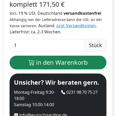
komplett
171,50
€
incl. 19 % USt. Deutschland
versandkostenfrei
Abhängig von der Lieferadresse kann die USt. an der
Ausland:
zzgl. Versandkosten
.
Kasse variieren.
Lieferfrist:
ca. 2-3 Wochen.
Stück
in den Warenkorb
Unsicher? Wir beraten gern.
Montag-Freitag 9:30-
0231 98 70 75 27
18:00
Samstag 10:00-14:00
info@wunschgardine.de