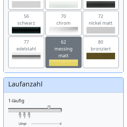
56
70
72
schwarz
chrom
nickel matt
77
62
80
edelstahl
messing
bronziert
matt
Laufanzahl
1-läufig