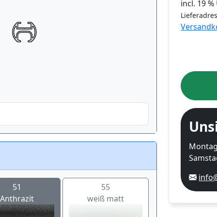
incl. 19 
Lieferadres
Versandk
Uns
Montag-
Samstag
info
51
55
Anthrazit
weiß matt