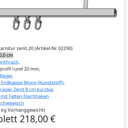
Garnitur
zenit.20
(Artikel-Nr.
02290
)
0,0 cm
Anthrazit
,
profil rund 20 mm,
lager
,
g Endkappe Mono (Kunststoff)
,
räger Zenit 8 cm kürzbar
r mit Falten-Stechhaken
schiebeloch
,0 kg Vorhanggewicht)
lett
218,00
€