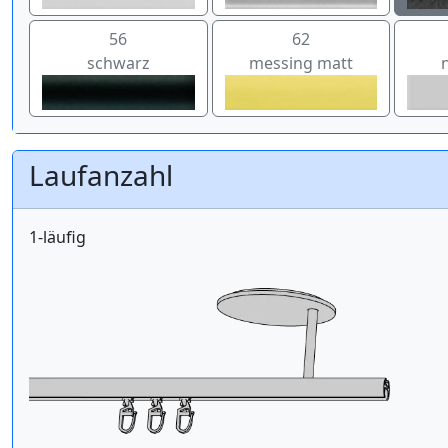
56
62
schwarz
messing matt
Laufanzahl
1-läufig