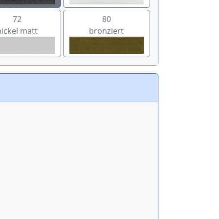
72
80
nickel matt
bronziert