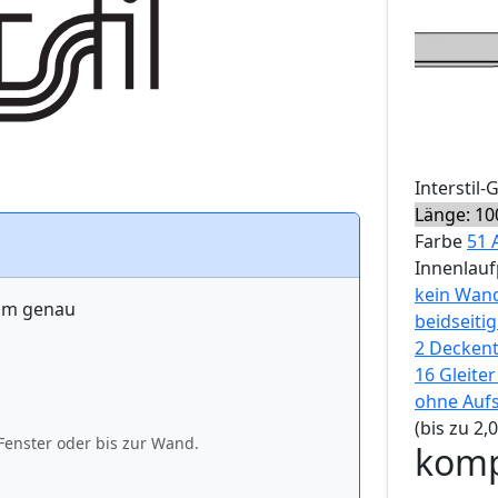
Interstil
-
Länge: 10
Farbe
51 
Innenlauf
kein Wand
 cm genau
beidseiti
2 Deckent
16 Gleite
ohne Auf
(bis zu 2
Fenster oder bis zur Wand.
komp