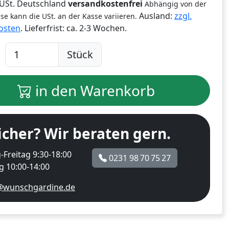
% USt. Deutschland
versandkostenfrei
Abhängig von der
Ausland:
zzgl.
se kann die USt. an der Kasse variieren.
osten
. Lieferfrist:
ca. 2-3 Wochen.
Stück
in den Warenkorb
icher? Wir beraten gern.
Freitag 9:30-18:00
0231 98 70 75 27
 10:00-14:00
@wunschgardine.de