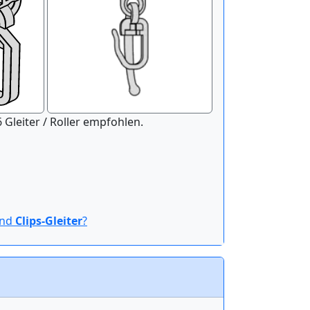
nitur der Länge 100 cm werden 16 Gleiter / Roller empfohlen.
ind
Clips-Gleiter
?