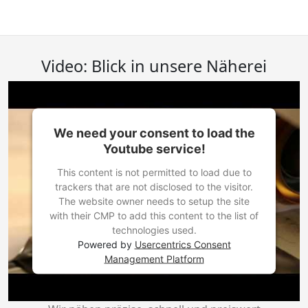
Video: Blick in unsere Näherei
We need your consent to load the
Youtube service!
This content is not permitted to load due to
trackers that are not disclosed to the visitor.
The website owner needs to setup the site
with their CMP to add this content to the list of
technologies used.
Powered by
Usercentrics Consent
Management Platform