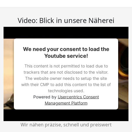
Video: Blick in unsere Näherei
We need your consent to load the
Youtube service!
This content is not permitted to load due to
trackers that are not disclosed to the visitor.
The website owner needs to setup the site
with their CMP to add this content to the list of
technologies used.
Powered by
Usercentrics Consent
Management Platform
Wir nähen präzise, schnell und preiswert