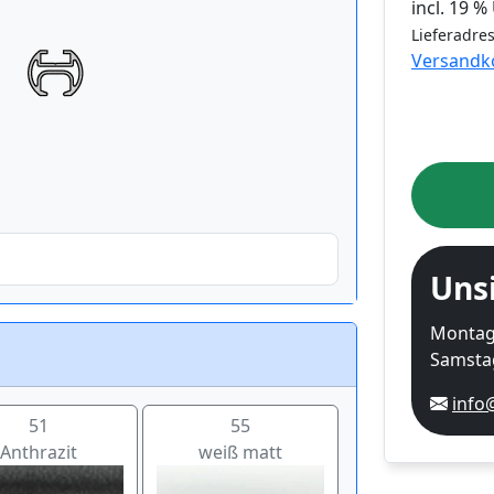
incl. 19 
Lieferadres
Versandk
Uns
Montag-
Samstag
info
51
55
Anthrazit
weiß matt