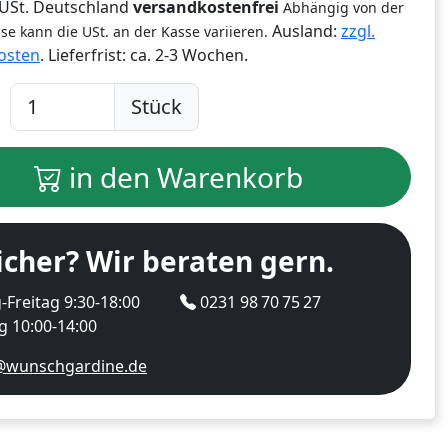
% USt. Deutschland
versandkostenfrei
Abhängig von der
Ausland:
zzgl.
se kann die USt. an der Kasse variieren.
osten
. Lieferfrist:
ca. 2-3 Wochen.
Stück
in den Warenkorb
icher? Wir beraten gern.
Freitag 9:30-18:00
0231 98 70 75 27
 10:00-14:00
@wunschgardine.de