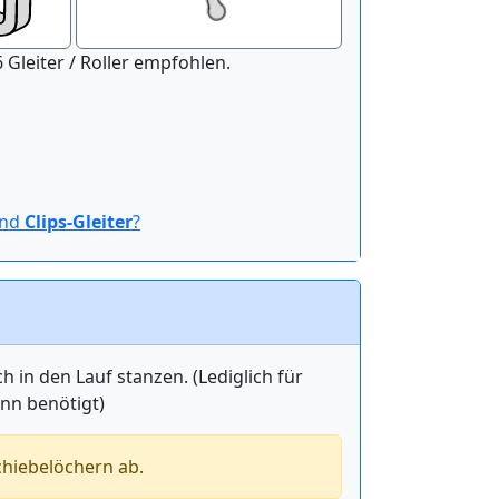
nitur der Länge 100 cm werden 16 Gleiter / Roller empfohlen.
ind
Clips-Gleiter
?
in den Lauf stanzen. (Lediglich für
ann benötigt)
chiebelöchern ab.