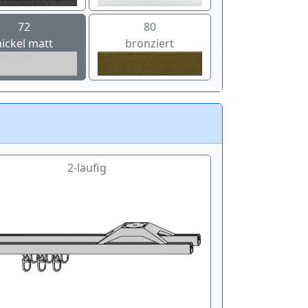
72
80
nickel matt
bronziert
2-läufig