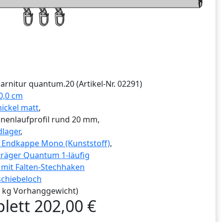
Garnitur
quantum.20
(Artikel-Nr.
02291
)
0,0 cm
nickel matt
,
nnenlaufprofil rund 20 mm,
lager
,
g Endkappe Mono (Kunststoff)
,
räger Quantum 1-läufig
r mit Falten-Stechhaken
schiebeloch
,0 kg Vorhanggewicht)
lett
202,00
€