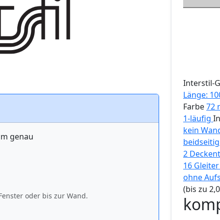
Interstil
-
Länge: 10
Farbe
72 
1-läufig
I
kein Wand
 cm genau
beidseiti
2 Deckent
16 Gleite
ohne Auf
(bis zu 2
Fenster oder bis zur Wand.
komp