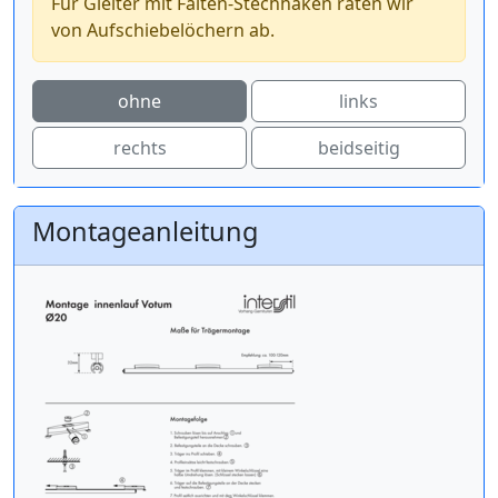
Für Gleiter mit Falten-Stechhaken raten wir
von Aufschiebelöchern ab.
ohne
links
rechts
beidseitig
Montageanleitung