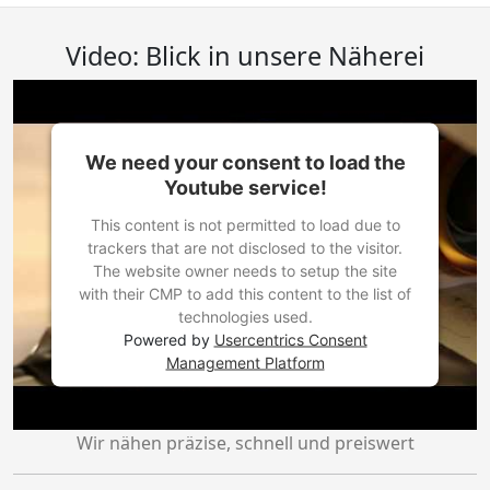
Video: Blick in unsere Näherei
We need your consent to load the
Youtube service!
This content is not permitted to load due to
trackers that are not disclosed to the visitor.
The website owner needs to setup the site
with their CMP to add this content to the list of
technologies used.
Powered by
Usercentrics Consent
Management Platform
Wir nähen präzise, schnell und preiswert