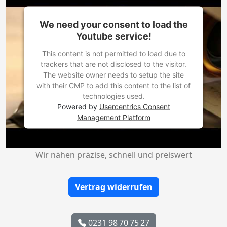
We need your consent to load the
Youtube service!
This content is not permitted to load due to
trackers that are not disclosed to the visitor.
The website owner needs to setup the site
with their CMP to add this content to the list of
technologies used.
Powered by
Usercentrics Consent
Management Platform
Wir nähen präzise, schnell und preiswert
Vertrag widerrufen
0231 98 70 75 27