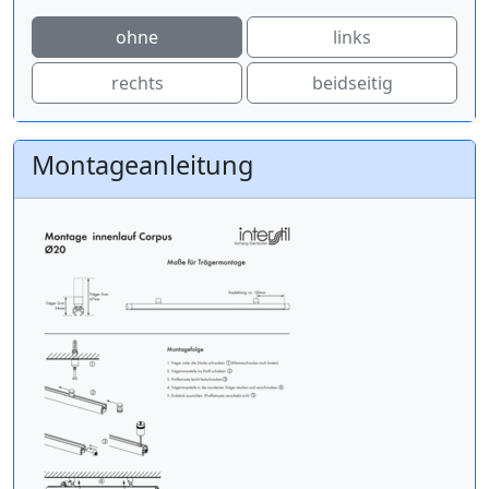
ohne
links
rechts
beidseitig
Montageanleitung