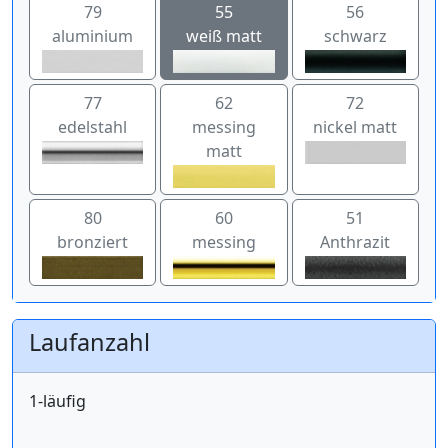
79
55
56
aluminium
weiß matt
schwarz
77
62
72
edelstahl
messing
nickel matt
matt
80
60
51
bronziert
messing
Anthrazit
Laufanzahl
1-läufig