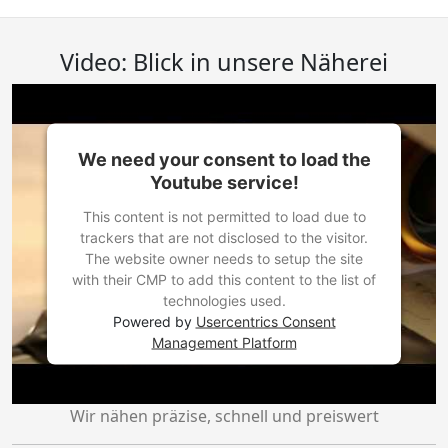
Video: Blick in unsere Näherei
We need your consent to load the
Youtube service!
This content is not permitted to load due to
trackers that are not disclosed to the visitor.
The website owner needs to setup the site
with their CMP to add this content to the list of
technologies used.
Powered by
Usercentrics Consent
Management Platform
Wir nähen präzise, schnell und preiswert