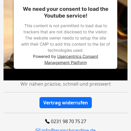
We need your consent to load the
Youtube service!
This content is not permitted to load due to
trackers that are not disclosed to the visitor.
The website owner needs to setup the site
with their CMP to add this content to the list of
technologies used.
Powered by
Usercentrics Consent
Management Platform
Wir nähen präzise, schnell und preiswert
Vertrag widerrufen
0231 98 70 75 27
info@wunschgardine.de