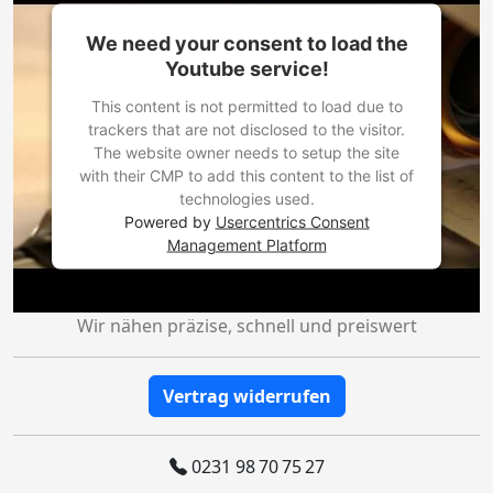
We need your consent to load the
Youtube service!
This content is not permitted to load due to
trackers that are not disclosed to the visitor.
The website owner needs to setup the site
with their CMP to add this content to the list of
technologies used.
Powered by
Usercentrics Consent
Management Platform
Wir nähen präzise, schnell und preiswert
Vertrag widerrufen
0231 98 70 75 27