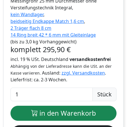
Messingrohr 25 mm Durchmesser ohne
Versteifungstechnik Integral,
kein Wandlager
,
beidseitig Endkappe Match 1,6 cm
,
2 Träger flach 8 cm
14 Ring breit 42 * 6 mm mit Gleiteinlage
(bis zu 3,0 kg Vorhanggewicht)
komplett
295,90
€
incl. 19 % USt. Deutschland
versandkostenfrei
Abhängig von der Lieferadresse kann die USt. an der
Ausland:
zzgl. Versandkosten
.
Kasse variieren.
Lieferfrist:
ca. 2-3 Wochen.
Stück
in den Warenkorb