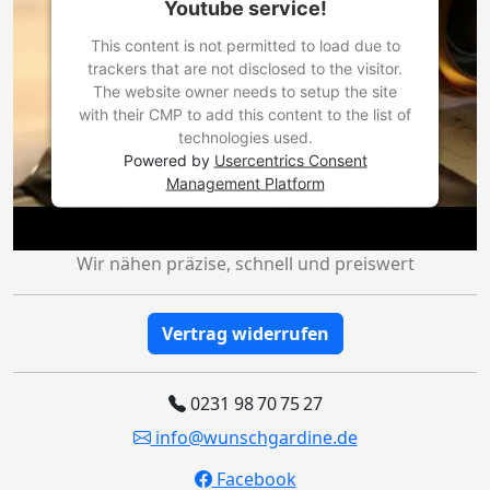
Youtube service!
This content is not permitted to load due to
trackers that are not disclosed to the visitor.
The website owner needs to setup the site
with their CMP to add this content to the list of
technologies used.
Powered by
Usercentrics Consent
Management Platform
Wir nähen präzise, schnell und preiswert
Vertrag widerrufen
0231 98 70 75 27
info@wunschgardine.de
Facebook