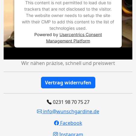
This content is not permitted to load due to
trackers that are not disclosed to the visitor.
The website owner needs to setup the site
with their CMP to add this content to the list of
technologies used.
Powered by
Usercentrics Consent
Management Platform
Wir nähen präzise, schnell und preiswert
Vertrag widerrufen
0231 98 70 75 27
info@wunschgardine.de
Facebook
Instagram