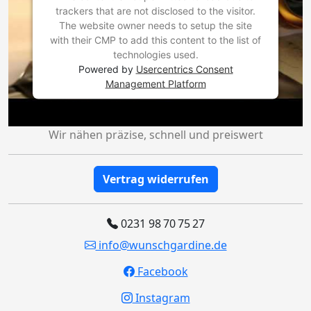
trackers that are not disclosed to the visitor.
The website owner needs to setup the site
with their CMP to add this content to the list of
technologies used.
Powered by
Usercentrics Consent
Management Platform
Wir nähen präzise, schnell und preiswert
Vertrag widerrufen
0231 98 70 75 27
info@wunschgardine.de
Facebook
Instagram