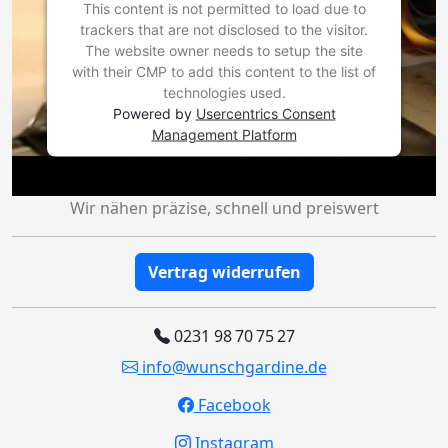
This content is not permitted to load due to
trackers that are not disclosed to the visitor.
The website owner needs to setup the site
with their CMP to add this content to the list of
technologies used.
Powered by
Usercentrics Consent
Management Platform
Wir nähen präzise, schnell und preiswert
Vertrag widerrufen
0231 98 70 75 27
info@wunschgardine.de
Facebook
Instagram