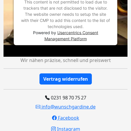
This content is not permitted to load due to
trackers that are not disclosed to the visitor.
The website owner needs to setup the site
with their CMP to add this content to the list of
technologies used.
Powered by
Usercentrics Consent
Management Platform
Wir nähen präzise, schnell und preiswert
Vertrag widerrufen
0231 98 70 75 27
info@wunschgardine.de
Facebook
Instagram