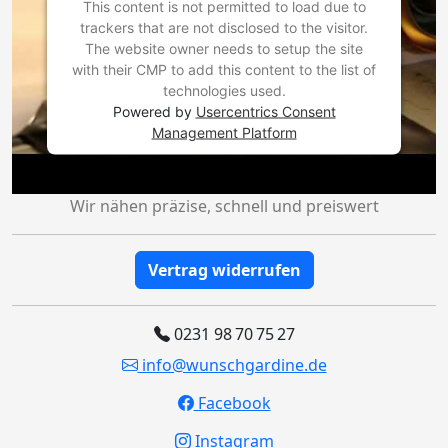
This content is not permitted to load due to
trackers that are not disclosed to the visitor.
The website owner needs to setup the site
with their CMP to add this content to the list of
technologies used.
Powered by
Usercentrics Consent
Management Platform
Wir nähen präzise, schnell und preiswert
Vertrag widerrufen
0231 98 70 75 27
info@wunschgardine.de
Facebook
Instagram