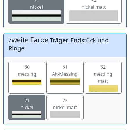
nickel
nickel matt
zweite Farbe
Träger, Endstück und
Ringe
60
61
62
messing
Alt-Messing
messing
matt
71
72
nickel
nickel matt