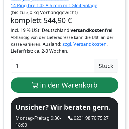
14 Ring breit 42 * 6 mm mit Gleiteinlage
(bis zu 3,0 kg Vorhanggewicht)
komplett
544,90
€
incl. 19 % USt. Deutschland
versandkostenfrei
Abhängig von der Lieferadresse kann die USt. an der
Ausland:
zzgl. Versandkosten
.
Kasse variieren.
Lieferfrist:
ca. 2-3 Wochen.
Stück
in den Warenkorb
Unsicher? Wir beraten gern.
Montag-Freitag 9:30-
0231 98 70 75 27
18:00