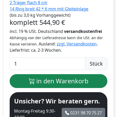
2 Träger flach 8 cm
14 Ring breit 42 * 6 mm mit Gleiteinlage
(bis zu 3,0 kg Vorhanggewicht)
komplett
544,90
€
incl. 19 % USt. Deutschland
versandkostenfrei
Abhängig von der Lieferadresse kann die USt. an der
Ausland:
zzgl. Versandkosten
.
Kasse variieren.
Lieferfrist:
ca. 2-3 Wochen.
Stück
in den Warenkorb
Unsicher? Wir beraten gern.
Montag-Freitag 9:30-
0231 98 70 75 27