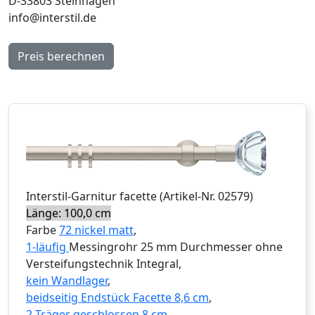
D-33803 Steinhagen
info@interstil.de
Preis berechnen
Interstil
-Garnitur
facette
(Artikel-Nr.
02579
)
Länge: 100,0 cm
Farbe
72 nickel matt
,
1-läufig
Messingrohr 25 mm Durchmesser ohne
Versteifungstechnik Integral,
kein Wandlager
,
beidseitig Endstück Facette 8,6 cm
,
2 Träger geschlossen 8 cm