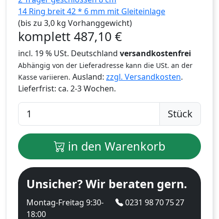
14 Ring breit 42 * 6 mm mit Gleiteinlage
(bis zu 3,0 kg Vorhanggewicht)
komplett
487,10
€
incl. 19 % USt. Deutschland
versandkostenfrei
Abhängig von der Lieferadresse kann die USt. an der
Ausland:
zzgl. Versandkosten
.
Kasse variieren.
Lieferfrist:
ca. 2-3 Wochen.
Stück
in den Warenkorb
Unsicher? Wir beraten gern.
Montag-Freitag 9:30-
0231 98 70 75 27
18:00