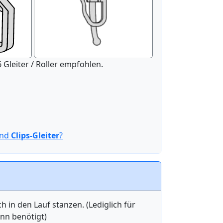
nitur der Länge 100 cm werden 16 Gleiter / Roller empfohlen.
ind
Clips-Gleiter
?
in den Lauf stanzen. (Lediglich für
ann benötigt)