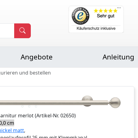
Angebote
Anleitung
gurieren und bestellen
Garnitur
merlot
(Artikel-Nr.
02650
)
0,0 cm
nickel matt
,
nnenlaufprofil 25 mm mit Klemmkanal,