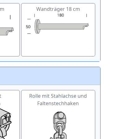
cm
Wandträger 18 cm
t
Rolle mit Stahlachse und
n
Faltenstechhaken