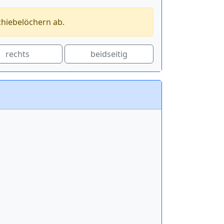
chiebelöchern ab.
rechts
beidseitig