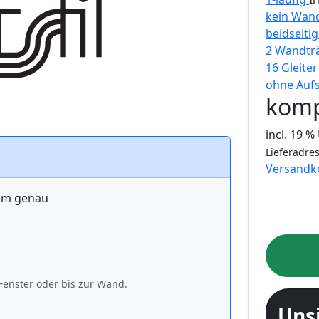
kein Wand
beidseiti
2 Wandtr
16 Gleite
ohne Auf
komp
incl. 19 
Lieferadres
Versandk
 cm genau
Fenster oder bis zur Wand.
Uns