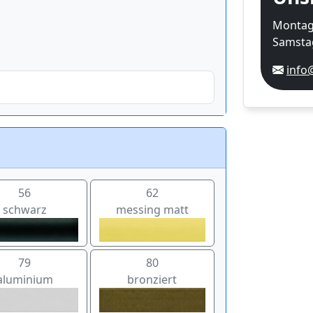
Montag-
Samstag
info
56
62
schwarz
messing matt
79
80
aluminium
bronziert