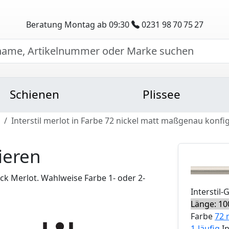
Beratung Montag ab 09:30
0231 98 70 75 27
Schienen
Plissee
Interstil merlot in Farbe 72 nickel matt maßgenau konfi
ieren
k Merlot. Wahlweise Farbe 1- oder 2-
Interstil
-
Länge: 10
Farbe
72 
1-läufig
I