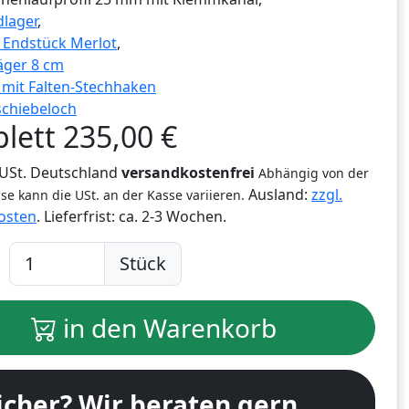
lager
,
g Endstück Merlot
,
äger 8 cm
r mit Falten-Stechhaken
schiebeloch
lett
235,00
€
% USt. Deutschland
versandkostenfrei
Abhängig von der
Ausland:
zzgl.
se kann die USt. an der Kasse variieren.
osten
. Lieferfrist:
ca. 2-3 Wochen.
Stück
in den Warenkorb
icher? Wir beraten gern.