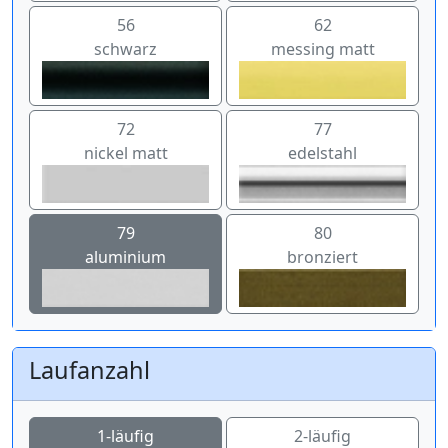
56
62
schwarz
messing matt
72
77
nickel matt
edelstahl
79
80
aluminium
bronziert
Laufanzahl
1-läufig
2-läufig