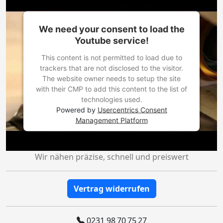
We need your consent to load the
Youtube service!
This content is not permitted to load due to
trackers that are not disclosed to the visitor.
The website owner needs to setup the site
with their CMP to add this content to the list of
technologies used.
Powered by
Usercentrics Consent
Management Platform
Wir nähen präzise, schnell und preiswert
Vertrag widerrufen
0231 98 70 75 27