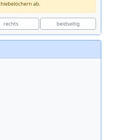
chiebelöchern ab.
rechts
beidseitig