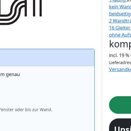
kein Wand
beidseiti
2 Wandtr
16 Gleite
ohne Auf
komp
incl. 19 
Lieferadres
Versandk
 cm genau
Fenster oder bis zur Wand.
Uns