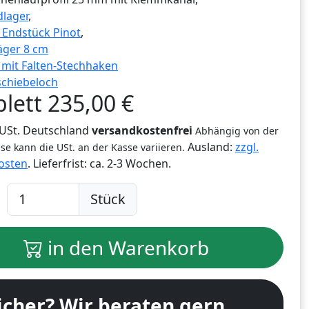
lager
,
g Endstück Pinot
,
äger 8 cm
r mit Falten-Stechhaken
schiebeloch
lett
235,00
€
% USt. Deutschland
versandkostenfrei
Abhängig von der
Ausland:
zzgl.
se kann die USt. an der Kasse variieren.
osten
. Lieferfrist:
ca. 2-3 Wochen.
Stück
in den Warenkorb
icher? Wir beraten gern.