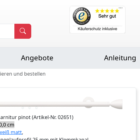
Angebote
Anleitung
ieren und bestellen
Garnitur
pinot
(Artikel-Nr.
02651
)
0,0 cm
weiß matt
,
nnenlaufprofil 25 mm mit Klemmkanal,