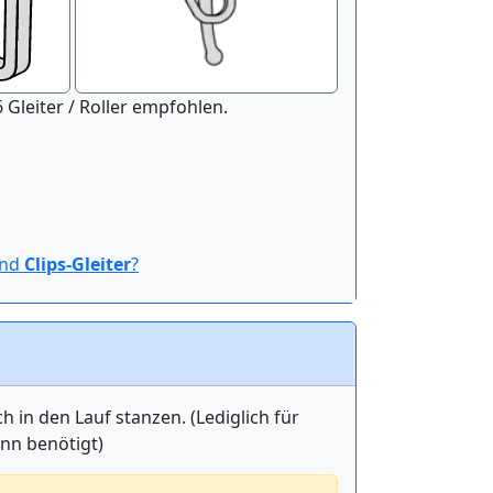
nitur der Länge 100 cm werden 16 Gleiter / Roller empfohlen.
ind
Clips-Gleiter
?
in den Lauf stanzen. (Lediglich für
ann benötigt)