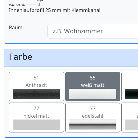
Innenlaufprofil 25 mm mit Klemmkanal
Raum
Farbe
51
55
Anthrazit
weiß matt
72
77
nickel matt
edelstahl