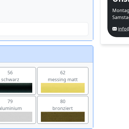
Montag-
Samstag
info
56
62
schwarz
messing matt
79
80
aluminium
bronziert