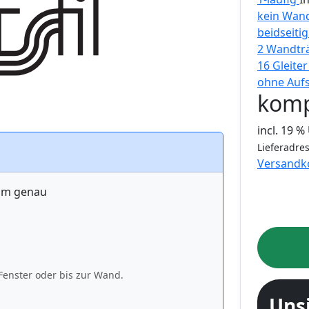
kein Wand
beidseiti
2 Wandtr
16 Gleite
ohne Auf
komp
incl. 19 
Lieferadres
Versandk
 cm genau
Fenster oder bis zur Wand.
Uns