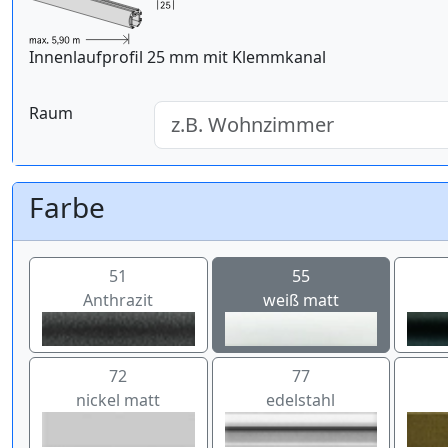
Innenlaufprofil 25 mm mit Klemmkanal
Raum
Farbe
51
55
Anthrazit
weiß matt
72
77
nickel matt
edelstahl