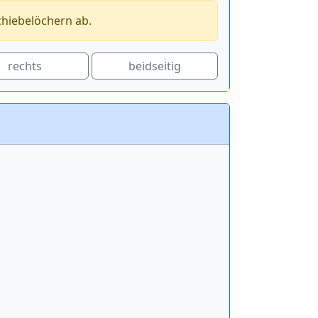
chiebelöchern ab.
rechts
beidseitig