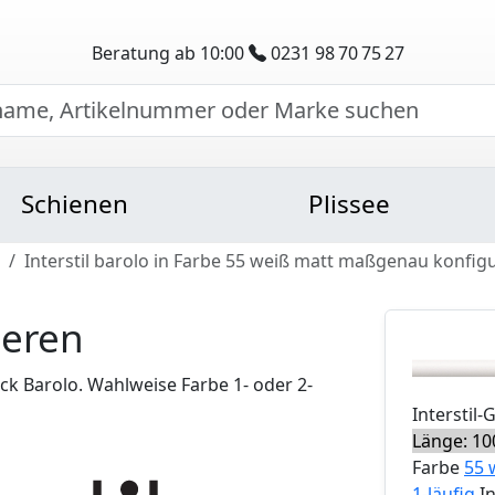
Beratung ab 10:00
0231 98 70 75 27
Schienen
Plissee
Interstil barolo in Farbe 55 weiß matt maßgenau konfig
ieren
k Barolo. Wahlweise Farbe 1- oder 2-
Interstil
-
Länge: 10
Farbe
55 
1-läufig
I