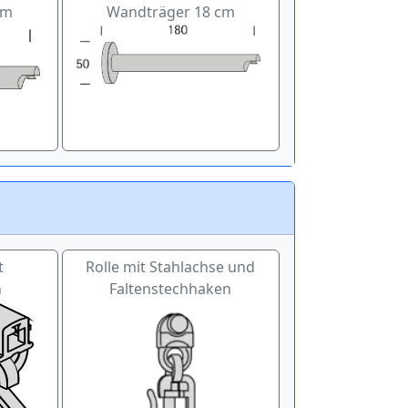
cm
Wandträger 18 cm
t
Rolle mit Stahlachse und
n
Faltenstechhaken