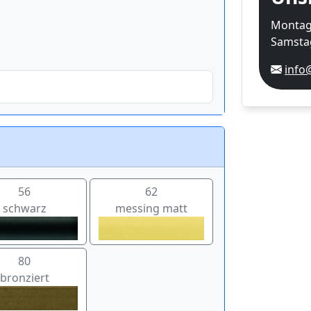
Montag-
Samstag
info
56
62
schwarz
messing matt
80
bronziert