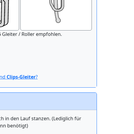
nitur der Länge 100 cm werden 16 Gleiter / Roller empfohlen.
ind
Clips-Gleiter
?
in den Lauf stanzen. (Lediglich für
ann benötigt)