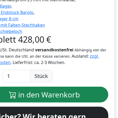
lager
,
g Endstück Barolo
,
äger 8 cm
r mit Falten-Stechhaken
schiebeloch
lett
428,00
€
% USt. Deutschland
versandkostenfrei
Abhängig von der
Ausland:
zzgl.
se kann die USt. an der Kasse variieren.
osten
. Lieferfrist:
ca. 2-3 Wochen.
Stück
in den Warenkorb
icher? Wir beraten gern.