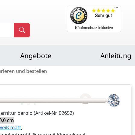
Angebote
Anleitung
urieren und bestellen
Garnitur
barolo
(Artikel-Nr.
02652
)
0,0 cm
weiß matt
,
nnenlaufprofil 25 mm mit Klemmkanal,