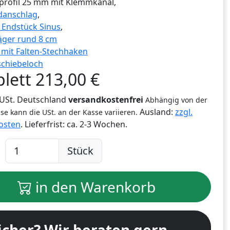
profil 25 mm mit Klemmkanal,
danschlag
,
g Endstück Sinus
,
äger rund 8 cm
r mit Falten-Stechhaken
schiebeloch
lett
213,00
€
% USt. Deutschland
versandkostenfrei
Abhängig von der
Ausland:
zzgl.
se kann die USt. an der Kasse variieren.
osten
. Lieferfrist:
ca. 2-3 Wochen.
Stück
in den Warenkorb