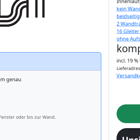
Innenlauf
kein Wan
beidseiti
2 Wandtr
16 Gleite
ohne Auf
komp
incl. 19 
Lieferadres
Versandk
 cm genau
Fenster oder bis zur Wand.