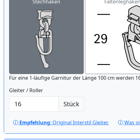
Stechhaken
Faltenleghake
Für eine 1-läufige Gar
Gleiter / Roller
Stück
Empfehlung
: Original Interstil Gleiter.
Was s