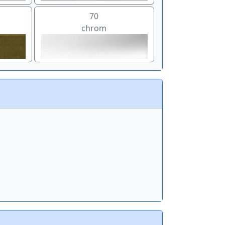
70
chrom