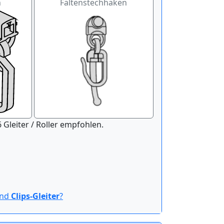
n
Faltenstechhaken
nitur der Länge 100 cm werden 16 Gleiter / Roller empfohlen.
ind
Clips-Gleiter
?