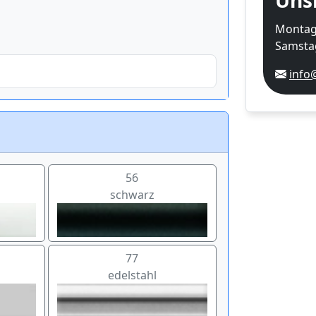
Uns
Montag-
Samstag
info
56
schwarz
77
edelstahl