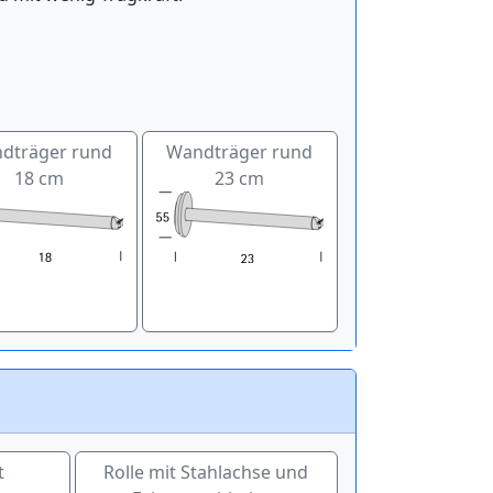
dträger rund
Wandträger rund
18 cm
23 cm
t
Rolle mit Stahlachse und