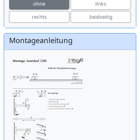
ohne
links
rechts
beidseitig
Montageanleitung