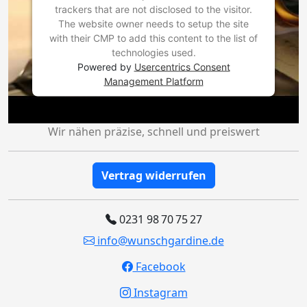
trackers that are not disclosed to the visitor.
The website owner needs to setup the site
with their CMP to add this content to the list of
technologies used.
Powered by
Usercentrics Consent
Management Platform
Wir nähen präzise, schnell und preiswert
Vertrag widerrufen
0231 98 70 75 27
info@wunschgardine.de
Facebook
Instagram