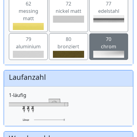
62
72
77
messing
nickel matt
edelstahl
matt
79
80
70
aluminium
bronziert
chrom
Laufanzahl
1-läufig