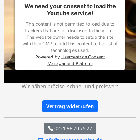
We need your consent to load the
Youtube service!
This content is not permitted to load due to
trackers that are not disclosed to the visitor.
The website owner needs to setup the site
with their CMP to add this content to the list of
technologies used.
Powered by
Usercentrics Consent
Management Platform
Wir nähen präzise, schnell und preiswert
Vertrag widerrufen
0231 98 70 75 27