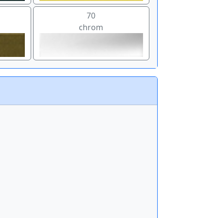
70
chrom