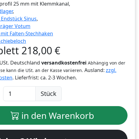
profil 25 mm mit Klemmkanal,
lager
,
g Endstück Sinus
,
träger Votum
r mit Falten-Stechhaken
schiebeloch
lett
218,00
€
% USt. Deutschland
versandkostenfrei
Abhängig von der
Ausland:
zzgl.
se kann die USt. an der Kasse variieren.
osten
. Lieferfrist:
ca. 2-3 Wochen.
Stück
in den Warenkorb