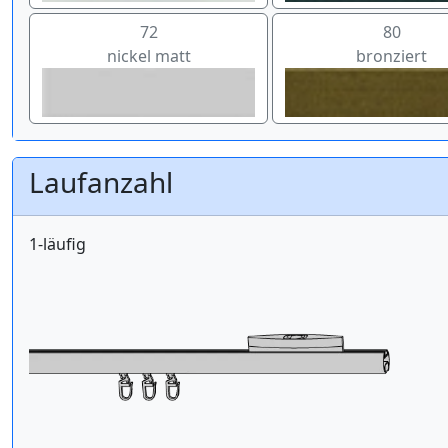
72
80
nickel matt
bronziert
Laufanzahl
1-läufig