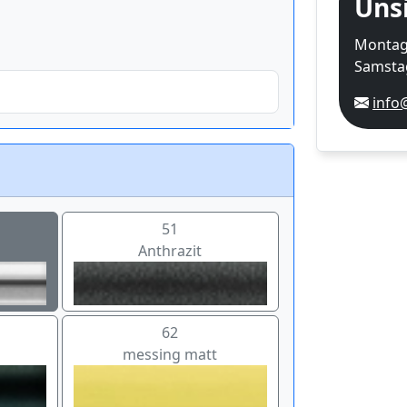
Uns
Montag-
Samstag
info
51
Anthrazit
62
messing matt