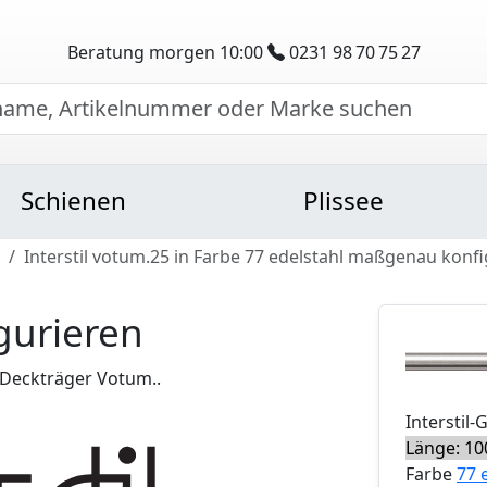
Beratung morgen 10:00
0231 98 70 75 27
Schienen
Plissee
Interstil votum.25 in Farbe 77 edelstahl maßgenau konfi
gurieren
Deckträger Votum..
Interstil
-
Länge: 10
Farbe
77 