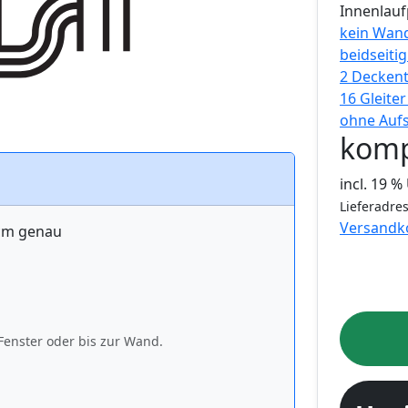
Innenlauf
kein Wand
beidseiti
2 Decken
16 Gleite
ohne Auf
komp
incl. 19 
Lieferadres
Versandk
 cm genau
Fenster oder bis zur Wand.