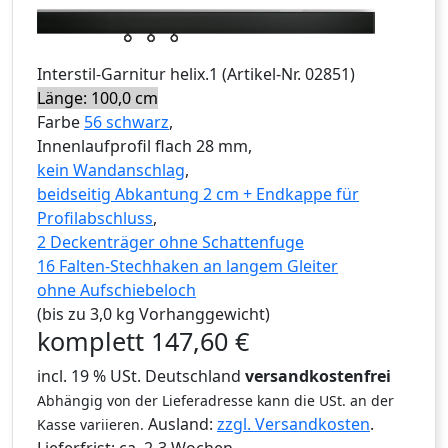
Interstil
-Garnitur
helix.1
(Artikel-Nr.
02851
)
Länge: 100,0 cm
Farbe
56 schwarz
,
Innenlaufprofil flach 28 mm,
kein Wandanschlag
,
beidseitig Abkantung 2 cm + Endkappe für
Profilabschluss
,
2 Deckenträger ohne Schattenfuge
16 Falten-Stechhaken an langem Gleiter
ohne Aufschiebeloch
(bis zu 3,0 kg Vorhanggewicht)
komplett
147,60
€
incl. 19 % USt. Deutschland
versandkostenfrei
Abhängig von der Lieferadresse kann die USt. an der
Ausland:
zzgl. Versandkosten
.
Kasse variieren.
Lieferfrist:
ca. 2-3 Wochen.