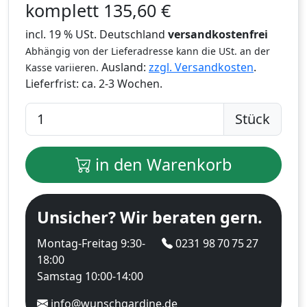
komplett
135,60
€
incl. 19 % USt. Deutschland
versandkostenfrei
Abhängig von der Lieferadresse kann die USt. an der
Ausland:
zzgl. Versandkosten
.
Kasse variieren.
Lieferfrist:
ca. 2-3 Wochen.
Stück
in den Warenkorb
Unsicher? Wir beraten gern.
Montag-Freitag 9:30-
0231 98 70 75 27
18:00
Samstag 10:00-14:00
info@wunschgardine.de