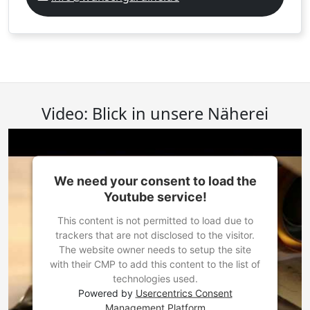
Video: Blick in unsere Näherei
We need your consent to load the
Youtube service!
This content is not permitted to load due to
trackers that are not disclosed to the visitor.
The website owner needs to setup the site
with their CMP to add this content to the list of
technologies used.
Powered by
Usercentrics Consent
Management Platform