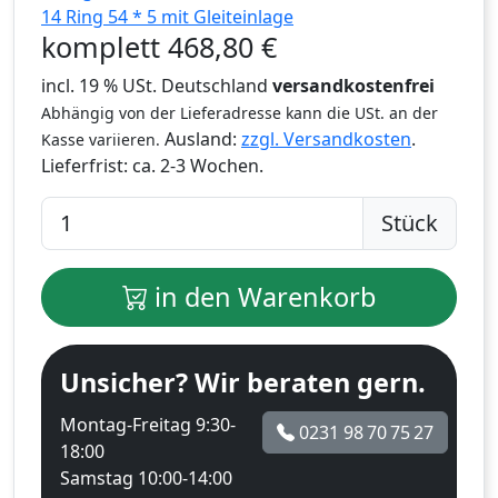
14 Ring 54 * 5 mit Gleiteinlage
komplett
468,80
€
incl. 19 % USt. Deutschland
versandkostenfrei
Abhängig von der Lieferadresse kann die USt. an der
Ausland:
zzgl. Versandkosten
.
Kasse variieren.
Lieferfrist:
ca. 2-3 Wochen.
Stück
in den Warenkorb
Unsicher? Wir beraten gern.
Montag-Freitag 9:30-
0231 98 70 75 27
18:00
Samstag 10:00-14:00