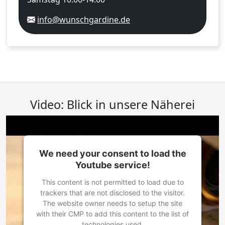
info@wunschgardine.de
Video: Blick in unsere Näherei
We need your consent to load the
Youtube service!
This content is not permitted to load due to
trackers that are not disclosed to the visitor.
The website owner needs to setup the site
with their CMP to add this content to the list of
technologies used.