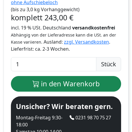
ohne Aufschiebeloch
(bis zu 3,0 kg Vorhanggewicht)
komplett
243,00
€
incl. 19 % USt. Deutschland
versandkostenfrei
Abhängig von der Lieferadresse kann die USt. an der
Ausland:
zzgl. Versandkosten
.
Kasse variieren.
Lieferfrist:
ca. 2-3 Wochen.
Stück
in den Warenkorb
Unsicher? Wir beraten gern.
Montag-Freitag 9:30-
0231 98 70 75 27
18:00
Samstag 10:00-14:00