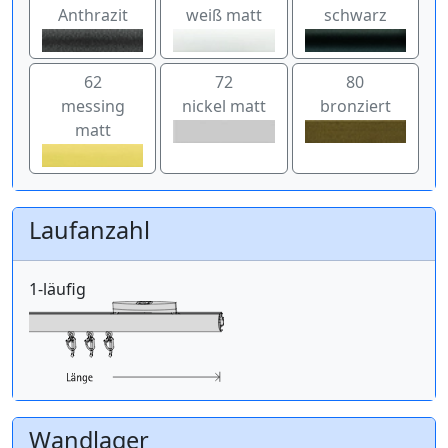
Anthrazit
weiß matt
schwarz
62
72
80
messing
nickel matt
bronziert
matt
Laufanzahl
1-läufig
Wandlager