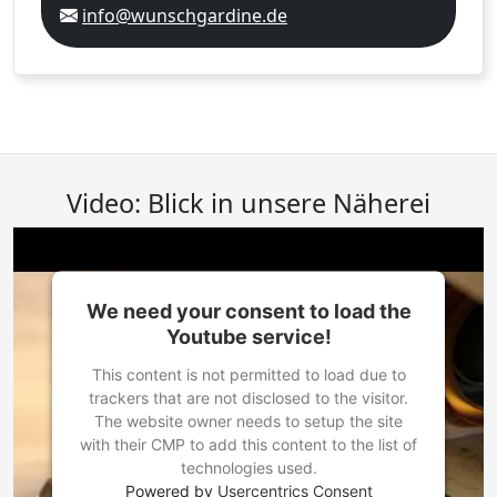
info@wunschgardine.de
Video: Blick in unsere Näherei
We need your consent to load the
Youtube service!
This content is not permitted to load due to
trackers that are not disclosed to the visitor.
The website owner needs to setup the site
with their CMP to add this content to the list of
technologies used.
Powered by
Usercentrics Consent