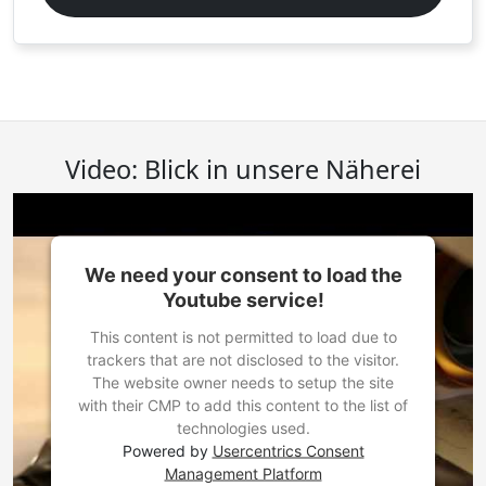
Video: Blick in unsere Näherei
We need your consent to load the
Youtube service!
This content is not permitted to load due to
trackers that are not disclosed to the visitor.
The website owner needs to setup the site
with their CMP to add this content to the list of
technologies used.
Powered by
Usercentrics Consent
Management Platform