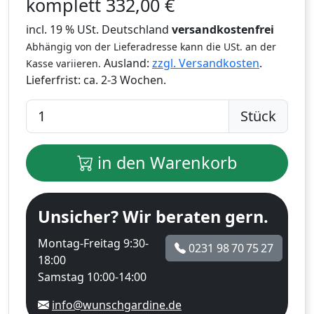
komplett
332,00
€
incl. 19 % USt. Deutschland
versandkostenfrei
Abhängig von der Lieferadresse kann die USt. an der
Ausland:
zzgl. Versandkosten
.
Kasse variieren.
Lieferfrist:
ca. 2-3 Wochen.
Stück
in den Warenkorb
Unsicher? Wir beraten gern.
Montag-Freitag 9:30-
0231 98 70 75 27
18:00
Samstag 10:00-14:00
info@wunschgardine.de