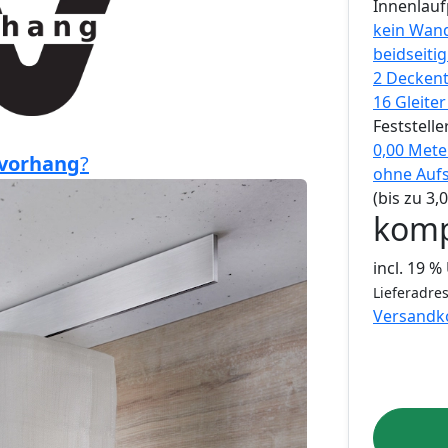
Innenlauf
kein Wan
beidseiti
2 Deckent
16 Gleite
Feststeller
0,00 Mete
vorhang
?
ohne Auf
(bis zu 3
komp
incl. 19 
Lieferadres
Versandk