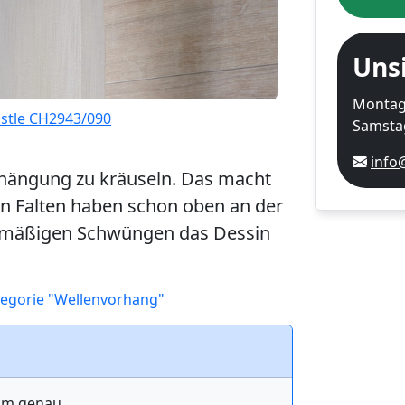
Uns
Montag-
stle CH2943/090
Samstag
info
fhängung zu kräuseln. Das macht
n Falten haben schon oben an der
ichmäßigen Schwüngen das Dessin
egorie "Wellenvorhang"
 cm genau