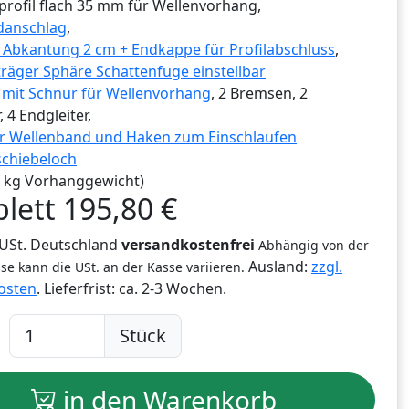
profil flach 35 mm für Wellenvorhang,
danschlag
,
g Abkantung 2 cm + Endkappe für Profilabschluss
,
räger Sphäre Schattenfuge einstellbar
r mit Schnur für Wellenvorhang
, 2 Bremsen, 2
, 4 Endgleiter,
r Wellenband und Haken zum Einschlaufen
schiebeloch
,0 kg Vorhanggewicht)
lett
195,80
€
% USt. Deutschland
versandkostenfrei
Abhängig von der
Ausland:
zzgl.
se kann die USt. an der Kasse variieren.
osten
. Lieferfrist:
ca. 2-3 Wochen.
Stück
in den Warenkorb