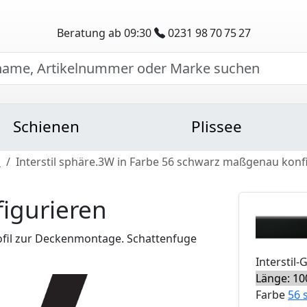
Beratung ab 09:30
0231 98 70 75 27
Schienen
Plissee
n
Interstil sphäre.3W in Farbe 56 schwarz maßgenau konf
figurieren
fil zur Deckenmontage. Schattenfuge
Interstil
-
Länge: 10
Farbe
56 