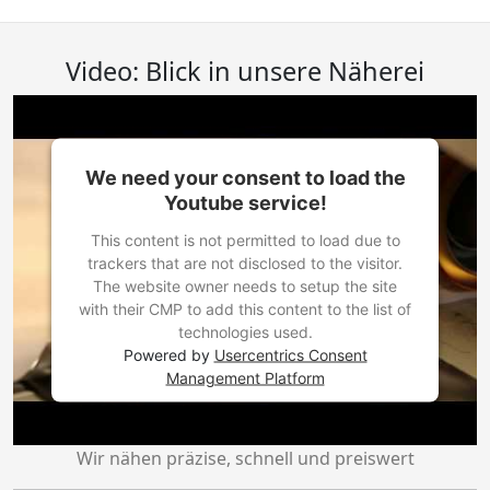
Video: Blick in unsere Näherei
We need your consent to load the
Youtube service!
This content is not permitted to load due to
trackers that are not disclosed to the visitor.
The website owner needs to setup the site
with their CMP to add this content to the list of
technologies used.
Powered by
Usercentrics Consent
Management Platform
Wir nähen präzise, schnell und preiswert