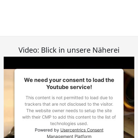
Video: Blick in unsere Näherei
We need your consent to load the
Youtube service!
This content is not permitted to load due to
trackers that are not disclosed to the visitor.
The website owner needs to setup the site
with their CMP to add this content to the list of
technologies used.
Powered by
Usercentrics Consent
Management Platform