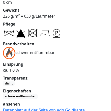
0 cm
Gewicht
226 g/m² = 633 g/Laufmeter
Pflege
Brandverhalten
schwer entflammbar
Einsprung
ca. 1,0 %
Transparenz
dicht
Eigenschaften
schwer entflammbar
ansehen
Datenblatt auf der Seite von Ado Goldkante