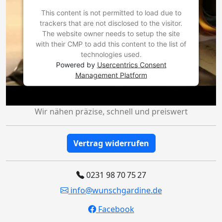
This content is not permitted to load due to
trackers that are not disclosed to the visitor.
The website owner needs to setup the site
with their CMP to add this content to the list of
technologies used.
Powered by
Usercentrics Consent
Management Platform
Wir nähen präzise, schnell und preiswert
Vertrag widerrufen
0231 98 70 75 27
info@wunschgardine.de
Facebook