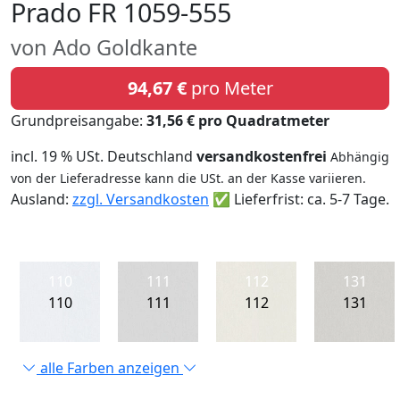
Prado FR 1059-555
von Ado Goldkante
94,67 €
pro Meter
Grundpreisangabe:
31,56 € pro Quadratmeter
incl. 19 % USt. Deutschland
versandkostenfrei
Abhängig
von der Lieferadresse kann die USt. an der Kasse variieren.
Ausland:
zzgl. Versandkosten
✅ Lieferfrist: ca. 5-7 Tage.
110
111
112
131
110
111
112
131
alle Farben anzeigen