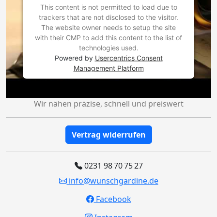
This content is not permitted to load due to
trackers that are not disclosed to the visitor.
The website owner needs to setup the site
with their CMP to add this content to the list of
technologies used.
Powered by
Usercentrics Consent
Management Platform
Wir nähen präzise, schnell und preiswert
Vertrag widerrufen
0231 98 70 75 27
info@wunschgardine.de
Facebook