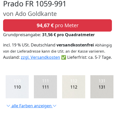
Prado FR 1059-991
von Ado Goldkante
94,67 €
pro Meter
Grundpreisangabe:
31,56 € pro Quadratmeter
incl. 19 % USt. Deutschland
versandkostenfrei
Abhängig
von der Lieferadresse kann die USt. an der Kasse variieren.
Ausland:
zzgl. Versandkosten
✅ Lieferfrist: ca. 5-7 Tage.
110
111
112
131
110
111
112
131
alle Farben anzeigen