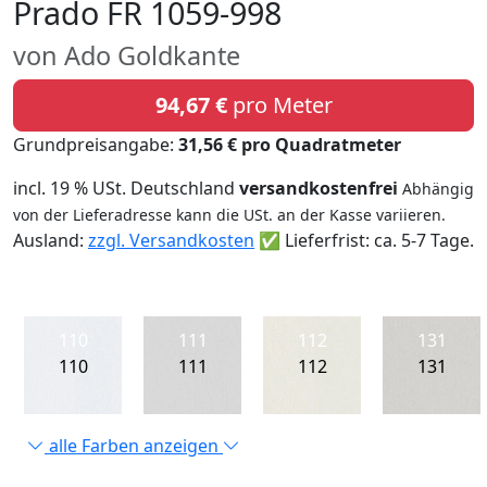
Prado FR 1059-998
von Ado Goldkante
94,67 €
pro Meter
Grundpreisangabe:
31,56 € pro Quadratmeter
incl. 19 % USt. Deutschland
versandkostenfrei
Abhängig
von der Lieferadresse kann die USt. an der Kasse variieren.
Ausland:
zzgl. Versandkosten
✅ Lieferfrist: ca. 5-7 Tage.
110
111
112
131
110
111
112
131
alle Farben anzeigen