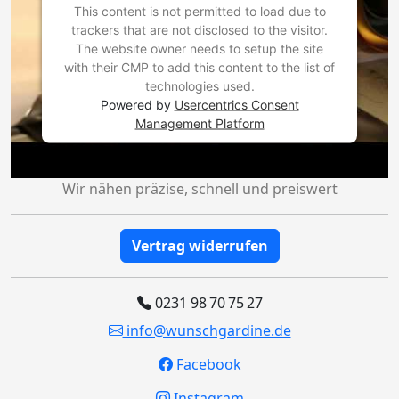
This content is not permitted to load due to
trackers that are not disclosed to the visitor.
The website owner needs to setup the site
with their CMP to add this content to the list of
technologies used.
Powered by
Usercentrics Consent
Management Platform
Wir nähen präzise, schnell und preiswert
Vertrag widerrufen
0231 98 70 75 27
info@wunschgardine.de
Facebook
Instagram