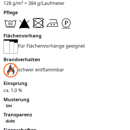
128 g/m² = 384 g/Laufmeter
Pflege
Flächenvorhang
Für Flächenvorhänge geeignet
Brandverhalten
schwer entflammbar
Einsprung
ca. 1,0 %
Musterung
Uni
Transparenz
dicht
Eigenschaften