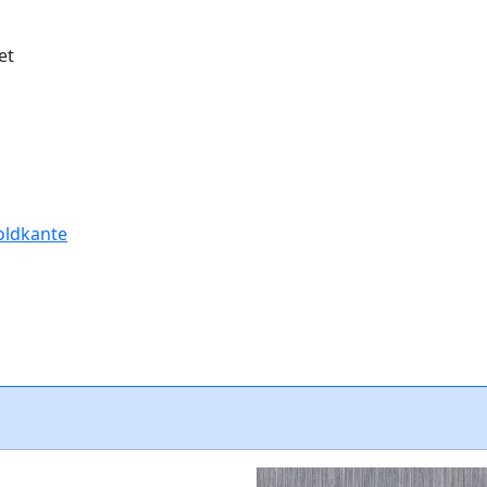
et
oldkante