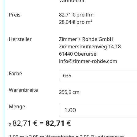
Varino-635
Preis
82,71 € pro lfm
28,04 € pro m²
Hersteller
Zimmer + Rohde GmbH
Zimmersmühlenweg 14-18
61440 Oberursel
info@zimmer-rohde.com
Farbe
Warenbreite
295,0 cm
Menge
82,71
€ =
82,71
€
x