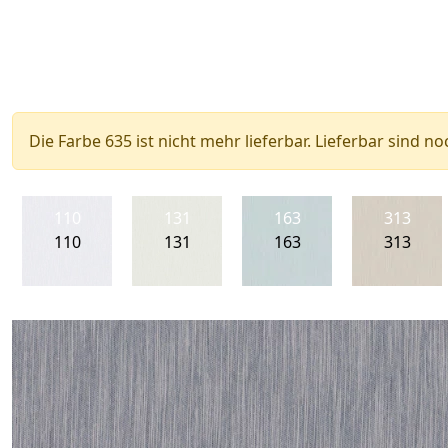
Die Farbe 635 ist nicht mehr lieferbar. Lieferbar sind no
110
131
163
313
110
131
163
313