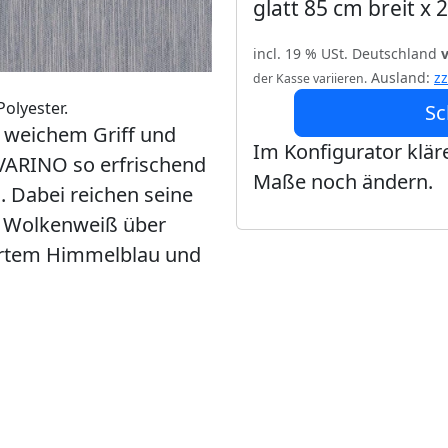
glatt 85 cm breit x
incl. 19 % USt. Deutschland
Ausland:
z
der Kasse variieren.
olyester.
Sc
, weichem Griff und
Im Konfigurator kläre
VARINO so erfrischend
Maße noch ändern.
. Dabei reichen seine
n Wolkenweiß über
zartem Himmelblau und