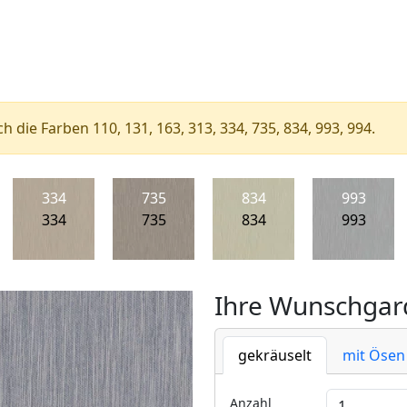
ch die Farben 110, 131, 163, 313, 334, 735, 834, 993, 994.
334
735
834
993
334
735
834
993
Ihre Wunschgard
gekräuselt
mit Ösen
Anzahl