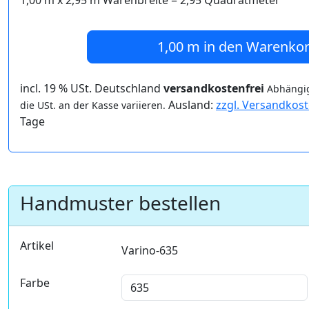
1,00 m
x
2,95
m Warenbreite =
2,95
Quadratmeter
1,00 m
in den Warenko
incl. 19 % USt. Deutschland
versandkostenfrei
Abhängig
Ausland:
zzgl. Versandkos
die USt. an der Kasse variieren.
Tage
Handmuster bestellen
Artikel
Varino-635
Farbe