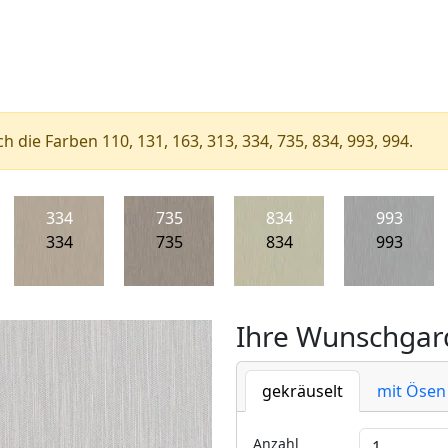
ch die Farben 110, 131, 163, 313, 334, 735, 834, 993, 994.
334
735
834
993
334
735
834
993
Ihre Wunschgard
gekräuselt
mit Ösen
Anzahl