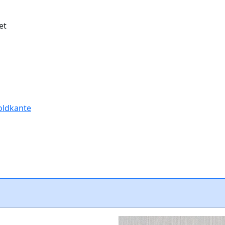
et
oldkante