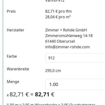
Varino-912
Preis
82,71 € pro lfm
28,04 € pro m²
Hersteller
Zimmer + Rohde GmbH
Zimmersmühlenweg 14-18
61440 Oberursel
info@zimmer-rohde.com
Farbe
Warenbreite
295,0 cm
Menge
82,71
€ =
82,71
€
x