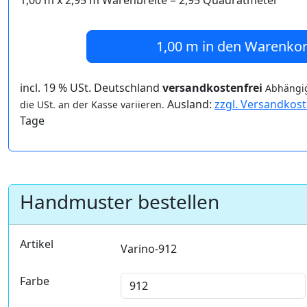
1,00 m
x
2,95
m Warenbreite =
2,95
Quadratmeter
1,00 m
in den Warenko
incl. 19 % USt. Deutschland
versandkostenfrei
Abhängig
Ausland:
zzgl. Versandkos
die USt. an der Kasse variieren.
Tage
Handmuster bestellen
Artikel
Varino-912
Farbe