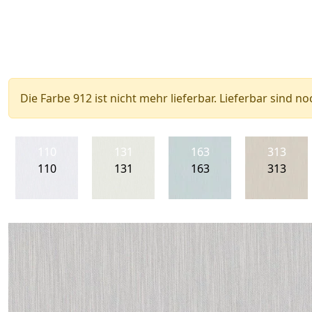
Die Farbe 912 ist nicht mehr lieferbar. Lieferbar sind no
110
131
163
313
110
131
163
313