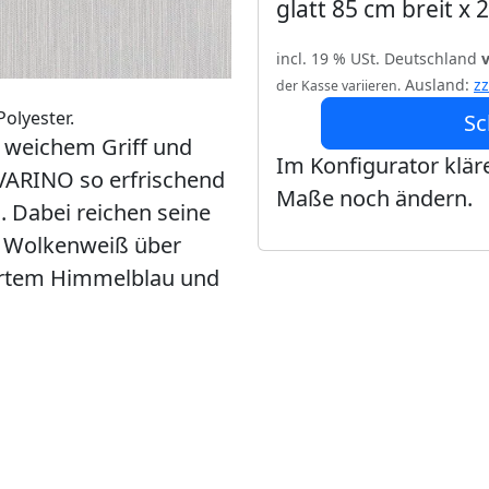
glatt 85 cm breit x
incl. 19 % USt. Deutschland
Ausland:
z
der Kasse variieren.
olyester.
Sc
, weichem Griff und
Im Konfigurator kläre
VARINO so erfrischend
Maße noch ändern.
. Dabei reichen seine
n Wolkenweiß über
zartem Himmelblau und