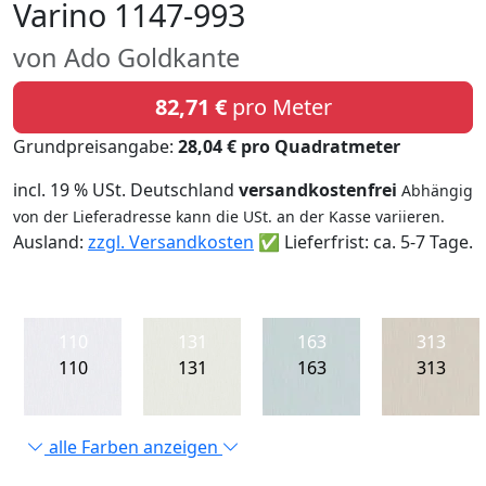
Varino 1147-993
von Ado Goldkante
82,71 €
pro Meter
Grundpreisangabe:
28,04 € pro Quadratmeter
incl. 19 % USt. Deutschland
versandkostenfrei
Abhängig
von der Lieferadresse kann die USt. an der Kasse variieren.
Ausland:
zzgl. Versandkosten
✅ Lieferfrist: ca. 5-7 Tage.
110
131
163
313
110
131
163
313
alle Farben anzeigen